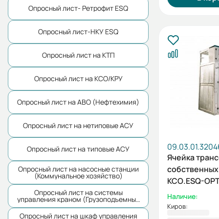
Опросный лист- Ретрофит ESQ
Опросный лист-НКУ ESQ
Опросный лист на КТП
Опросный лист на КСО/КРУ
Опросный лист на АВО (Нефтехимия)
Опросный лист на нетиповые АСУ
09.03.01.3204
Опросный лист на типовые АСУ
Ячейка тран
собственных
Опросный лист на насосные станции
(Коммунальное хозяйство)
КСО.ESQ-OPT
7ТСН-630-10
Опросный лист на системы
Наличие:
управления краном (Грузоподъемные
механизмы)
Киров:
Опросный лист на шкаф управления