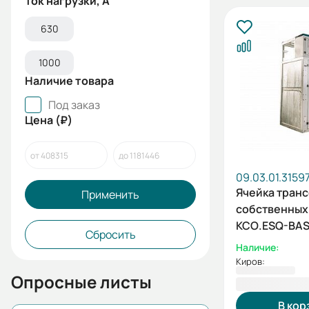
Ток нагрузки, А
630
1000
Наличие товара
Под заказ
Цена (₽)
09.03.01.3159
Ячейка тран
Применить
собственных
КСО.ESQ-BA
Сбросить
(40кВА)
Наличие:
Киров:
Опросные листы
777 975,60
В кор