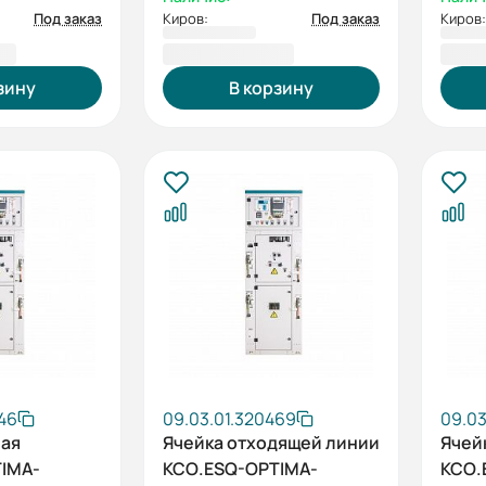
Под заказ
Киров:
Под заказ
Киров:
7 ₽
1 163 278,93 ₽
1 16
зину
В корзину
46
09.03.01.320469
09.03
ная
Ячейка отходящей линии
Ячей
IMA-
КСО.ESQ-OPTIMA-
КСО.