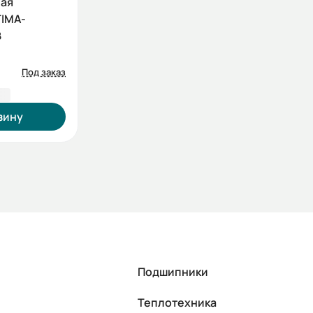
ная
IMA-
В
Под заказ
2 ₽
зину
Подшипники
Теплотехника