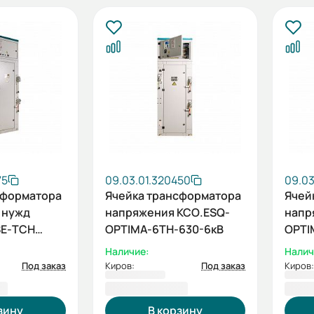
75
09.03.01.320450
09.03
сформатора
Ячейка трансформатора
Ячей
 нужд
напряжения КСО.ESQ-
напр
SE-ТСН
OPTIMA-6ТН-630-6кВ
OPTI
Наличие:
Налич
Под заказ
Киров:
Под заказ
Киров:
 ₽
914 098,74 ₽
922 
зину
В корзину