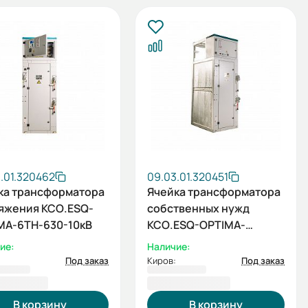
.01.320462
09.03.01.320451
ка трансформатора
Ячейка трансформатора
яжения КСО.ESQ-
собственных нужд
MA-6ТН-630-10кВ
КСО.ESQ-OPTIMA-
7ТСН-630-6кВ
ие:
Наличие:
Под заказ
Киров:
Под заказ
151,74 ₽
954 693,94 ₽
В корзину
В корзину