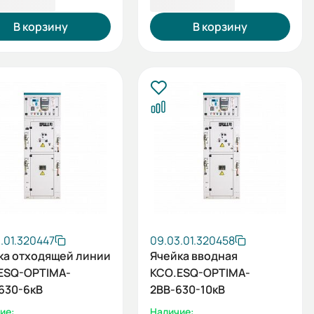
1 629,88 ₽
1 109 626,11 ₽
В корзину
В корзину
.01.320447
09.03.01.320458
ка отходящей линии
Ячейка вводная
ESQ-OPTIMA-
КСО.ESQ-OPTIMA-
630-6кВ
2ВВ-630-10кВ
ие:
Наличие: