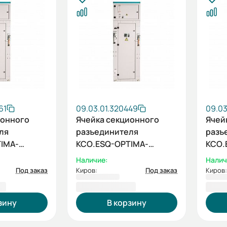
61
09.03.01.320449
09.03
ионного
Ячейка секционного
Ячей
ля
разъединителя
разъ
IMA-
КСО.ESQ-OPTIMA-
КСО.
В
5СР-630-6кВ
5СР-
Наличие:
Налич
Под заказ
Киров:
Под заказ
Киров:
 ₽
408 314,87 ₽
411 
зину
В корзину