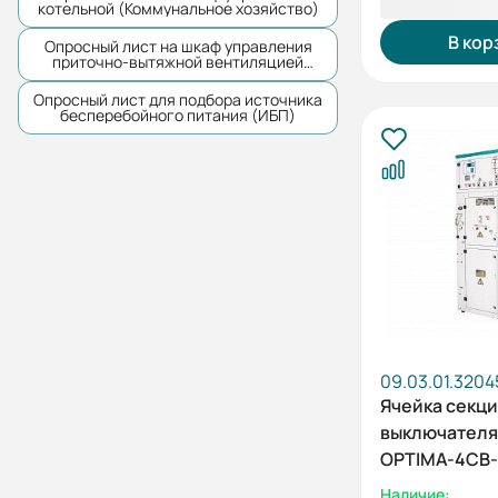
973 146,44
котельной (Коммунальное хозяйство)
В кор
Опросный лист на шкаф управления
приточно-вытяжной вентиляцией
(Коммунальное хозяйство)
Опросный лист для подбора источника
бесперебойного питания (ИБП)
09.03.01.3204
Ячейка секц
выключателя
OPTIMA-4СВ-
Наличие: