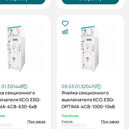
.01.320448
09.03.01.320470
ка секционного
Ячейка секционного
ючателя КСО.ESQ-
выключателя КСО.ESQ-
MA-4СВ-630-6кВ
OPTIMA-4СВ-1000-10кВ
ие:
Наличие:
Под заказ
Киров:
Под заказ