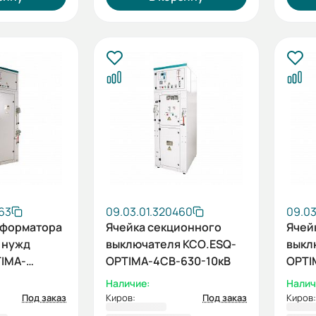
63
09.03.01.320460
09.03
сформатора
Ячейка секционного
Ячей
 нужд
выключателя КСО.ESQ-
выкл
IMA-
OPTIMA-4СВ-630-10кВ
OPTI
кВ
Наличие:
Налич
Под заказ
Киров:
Под заказ
Киров: