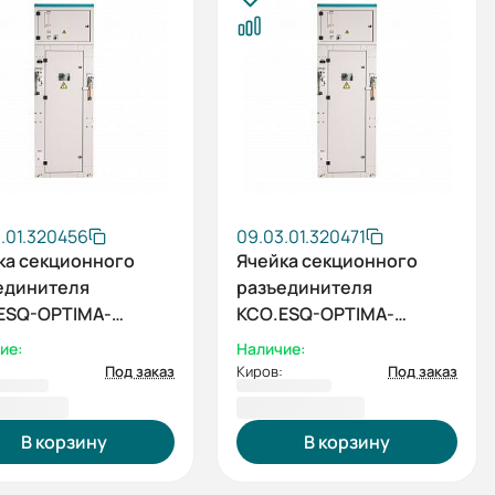
.01.320456
09.03.01.320471
ка секционного
Ячейка секционного
единителя
разъединителя
ESQ-OPTIMA-
КСО.ESQ-OPTIMA-
1000-6кВ
5СР-1000-10кВ
ие:
Наличие:
Под заказ
Киров:
Под заказ
710,13 ₽
426 352,19 ₽
В корзину
В корзину