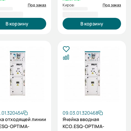
Под заказ
Киров:
Под заказ
4 349,60 ₽
1 169 185,93 ₽
В корзину
В корзину
.01.320454
09.03.01.320468
ка отходящей линии
Ячейка вводная
ESQ-OPTIMA-
КСО.ESQ-OPTIMA-