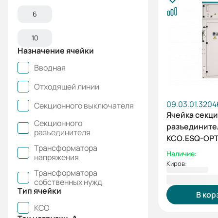
6
10
Назначение ячейки
Вводная
Отходящей линии
09.03.01.3204
Секционного выключателя
Ячейка секц
Секционного
разъедините
разъединителя
КСО.ESQ-OPT
Трансформатора
5СР-630-10к
Наличие:
напряжения
Киров:
Трансформатора
408 314,87
собственных нужд
Тип ячейки
В кор
КСО