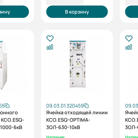
 ₽
1 100 559,22 ₽
1 10
зину
В корзину
55
09.03.01.320459
09.03
ионного
Ячейка отходящей линии
Ячей
 КСО.ESQ-
КСО.ESQ-OPTIMA-
КСО.
1000-6кВ
3ОЛ-630-10кВ
3ОЛ-
Наличие:
Налич