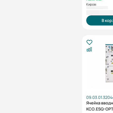
Киров:
1 110 696,7
В кор
09.03.01.3204
Ячейка ввод
КСО.ESQ-OPT