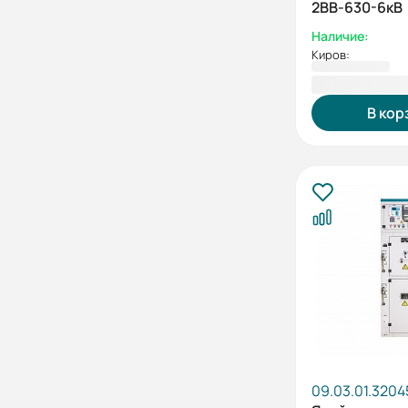
2ВВ-630-6кВ
Наличие:
Киров:
1 170 256,5
В кор
09.03.01.3204