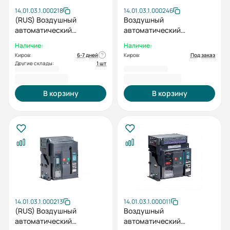
14.01.03.1.000218
14.01.03.1.000246
(RUS) Воздушный
Воздушный
автоматический
автоматический
выключатель ESQ ВА99-
выключатель ВА99-40-0
Наличие:
Наличие:
40A 3F M0C0S0 2X 630A
3F M2C2S2 3H 630A
Киров:
6-7 дней
Киров:
Под заказ
(Стационарный, 3пол.
Другие склады:
1 шт
630А, 65 кА, тип реле 2X)
178 718,40 ₽
180 070,80 ₽
В корзину
В корзину
14.01.03.1.000213
14.01.03.1.000011
(RUS) Воздушный
Воздушный
автоматический
автоматический