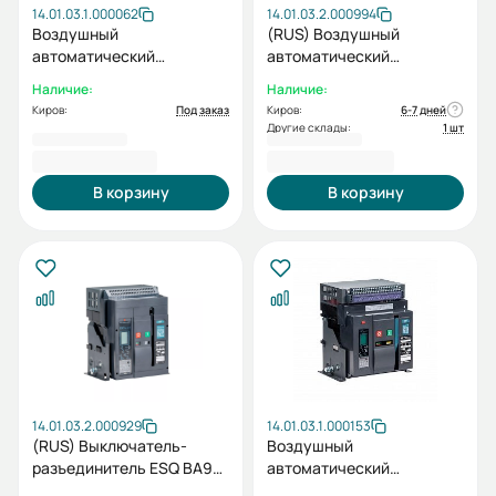
14.01.03.1.000062
14.01.03.2.000994
Воздушный
(RUS) Воздушный
автоматический
автоматический
выключатель ВА99-40A
выключатель ESQ ВА99-
Наличие:
Наличие:
3F M2C2S2 М 1000A
40A 3A M2C2S2 2H 2000A
Киров:
Под заказ
Киров:
6-7 дней
(БЕЗ КОРЗИНЫ, 3пол.
Другие склады:
1 шт
2000А, 65 кА, тип реле 2H,
219 300,00 ₽
220 662,60 ₽
с мот. приводом 220В,
кат. вкл 220В и нез.
В корзину
В корзину
расцеп 220В)
14.01.03.2.000929
14.01.03.1.000153
(RUS) Выключатель-
Воздушный
разъединитель ESQ ВА99-
автоматический
40-0 3D M0C0S0 00
выключатель ВА99-40A