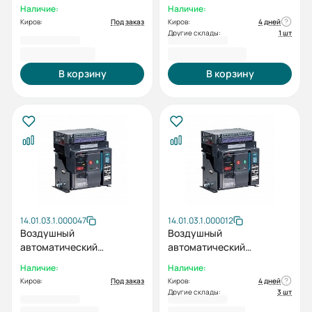
выключатель ESQ ВА99-
выключатель ВА99-40A
Наличие:
Наличие:
40-0 3F M2C2S2 2X 630A
3F M2C2S2 М 630A
Киров:
Под заказ
Киров:
4 дней
(Стационарный, 3пол.
Другие склады:
1 шт
630А, 55 кА, тип реле 2X, с
185 473,20 ₽
185 640,00 ₽
мот. приводом 220В, кат.
вкл 220В и нез. расцеп
В корзину
В корзину
220В)
14.01.03.1.000047
14.01.03.1.000012
Воздушный
Воздушный
автоматический
автоматический
выключатель ВА99-40A
выключатель ВА99-40A
Наличие:
Наличие:
3F M2C2S2 М 630A
3F M2C2S2 М 800A
Киров:
Под заказ
Киров:
4 дней
Другие склады:
3 шт
185 640,00 ₽
187 680,00 ₽