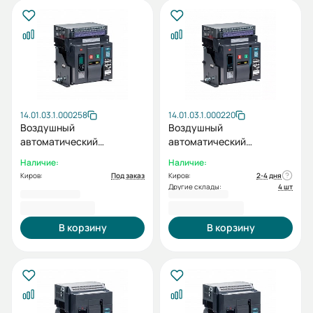
14.01.03.1.000258
14.01.03.1.000220
Воздушный
Воздушный
автоматический
автоматический
выключатель ВА99-40A
выключатель ВА99-40A
Наличие:
Наличие:
3F M2C2S2 3H 800A 65 кА
3F M0C0S0 2X 1000A
Киров:
Под заказ
Киров:
2-4 дня
Другие склады:
4 шт
193 310,40 ₽
212 379,60 ₽
В корзину
В корзину