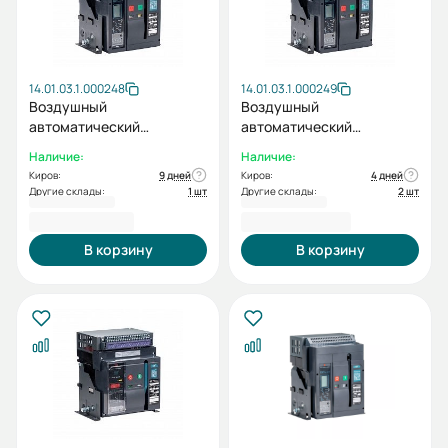
14.01.03.1.000248
14.01.03.1.000249
Воздушный
Воздушный
автоматический
автоматический
выключатель ВА99-40-0
выключатель ВА99-40-0
Наличие:
Наличие:
3F M2C2S2 3H 1000A
3F M2C2S2 3H 1250A
Киров:
9 дней
Киров:
4 дней
Другие склады:
1 шт
Другие склады:
2 шт
212 721,60 ₽
217 668,00 ₽
В корзину
В корзину