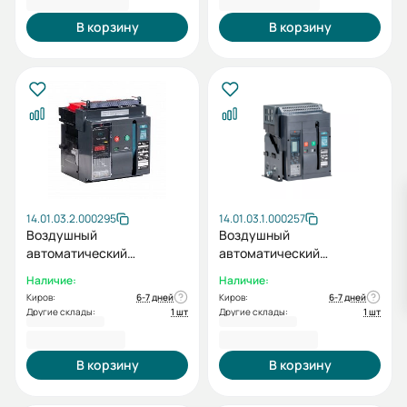
В корзину
В корзину
14.01.03.2.000295
14.01.03.1.000257
Воздушный
Воздушный
автоматический
автоматический
выключатель ВА99-40A
выключатель ВА99-40A
Наличие:
Наличие:
3A M2C2S2 M 1000A
3F M2C2S2 3H 630A
Киров:
6-7 дней
Киров:
6-7 дней
Другие склады:
1 шт
Другие склады:
1 шт
190 165,20 ₽
191 209,20 ₽
В корзину
В корзину