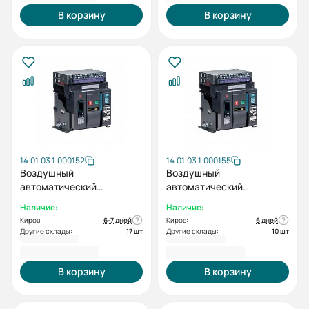
В корзину
В корзину
14.01.03.1.000152
14.01.03.1.000155
Воздушный
Воздушный
автоматический
автоматический
выключатель ВА99-40A
выключатель ВА99-40A
Наличие:
Наличие:
3F M2C2S2 2X 1000A
3F M2C2S2 2X 1250A
Киров:
6-7 дней
Киров:
6 дней
Другие склады:
17 шт
Другие склады:
10 шт
232 656,00 ₽
238 065,60 ₽
В корзину
В корзину