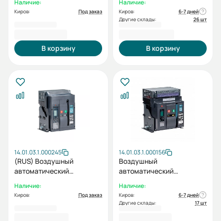
Наличие:
Наличие:
1000A (с корзиной, 3пол.
3F M2C2S2 3H 1000A
Киров:
Под заказ
Киров:
6-7 дней
1000А, 55 кА)
Другие склады:
26 шт
221 451,60 ₽
225 879,60 ₽
В корзину
В корзину
14.01.03.1.000245
14.01.03.1.000156
(RUS) Воздушный
Воздушный
автоматический
автоматический
выключатель ESQ ВА99-
выключатель ВА99-40A
Наличие:
Наличие:
40-0 3F M0C0S0 3H 1600A
3F M2C2S2 3H 1250A
Киров:
Под заказ
Киров:
6-7 дней
(Стационарный, 3пол.
Другие склады:
17 шт
1600А, 55 кА, тип реле 3H)
227 758,80 ₽
231 132,00 ₽