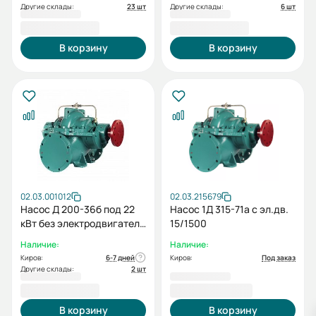
Другие склады:
23 шт
Другие склады:
6 шт
198 962,00 ₽
198 962,00 ₽
В корзину
В корзину
02.03.001012
02.03.215679
Насос Д 200-36б под 22
Насос 1Д 315-71а с эл.дв.
кВт без электродвигателя
15/1500
без рамы
Наличие:
Наличие:
Киров:
6-7 дней
Киров:
Под заказ
Другие склады:
2 шт
198 962,00 ₽
208 042,00 ₽
В корзину
В корзину