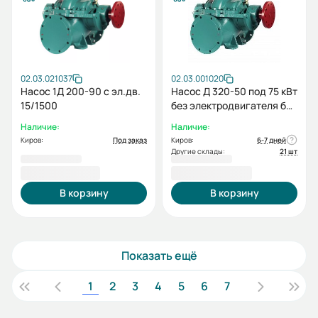
02.03.021037
02.03.001020
Насос 1Д 200-90 с эл.дв.
Насос Д 320-50 под 75 кВт
15/1500
без электродвигателя без
рамы
Наличие:
Наличие:
Киров:
Под заказ
Киров:
6-7 дней
Другие склады:
21 шт
222 414,00 ₽
235 524,00 ₽
В корзину
В корзину
Показать ещё
1
2
3
4
5
6
7