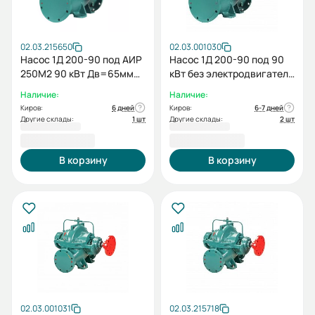
02.03.215650
02.03.001030
Насос 1Д 200-90 под АИР
Насос 1Д 200-90 под 90
250М2 90 кВт Дв=65мм
кВт без электродвигателя
СкА без
без рамы
Наличие:
Наличие:
электродвигателя без
Киров:
6 дней
Киров:
6-7 дней
рамы
Другие склады:
1 шт
Другие склады:
2 шт
128 751,00 ₽
132 733,00 ₽
В корзину
В корзину
02.03.001031
02.03.215718