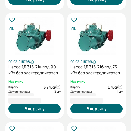
02.03.215798
02.03.215799
Насос 1Д 315-71а под 90
Насос 1Д 315-71б под 75
кВт без электродвигателя
кВт без электродвигателя
без рамы
без рамы
Наличие:
Наличие:
Киров:
6-7 дней
Киров:
6 дней
Другие склады:
3 шт
Другие склады:
1 шт
140 927,00 ₽
140 927,00 ₽
В корзину
В корзину