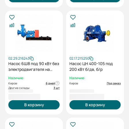
02.29.216243
02.17.215250
Насос 6Ш8 под 90 кВт без
Насос ЦН 400-105 под
электродвигателя на
200 кВт б/дв, б/р
раме
Наличие:
Наличие:
Киров:
6 дней
Киров:
Под заказ
Другие склады:
3 шт
277 865,00 ₽
1 601 250,00 ₽
В корзину
В корзину