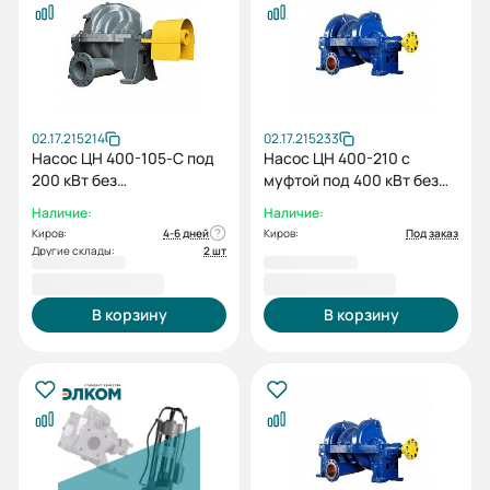
02.17.215214
02.17.215233
Насос ЦН 400-105-С под
Насос ЦН 400-210 с
200 кВт без
муфтой под 400 кВт без
электродвигателя без
электродвигателя без
Наличие:
Наличие:
рамы
рамы
Киров:
4-6 дней
Киров:
Под заказ
Другие склады:
2 шт
1 870 646,00 ₽
2 058 750,00 ₽
В корзину
В корзину