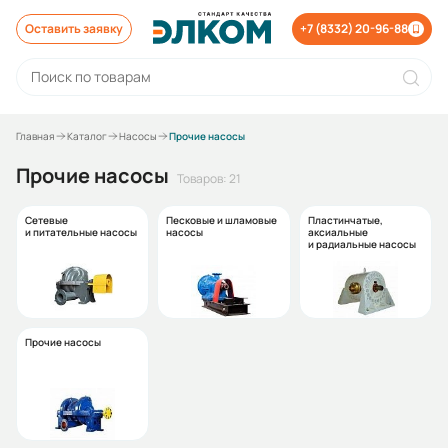
Оставить заявку
+7 (8332) 20-96-88
Главная
Каталог
Насосы
Прочие насосы
Прочие насосы
Товаров: 21
Сетевые
Песковые и шламовые
Пластинчатые,
и питательные насосы
насосы
аксиальные
и радиальные насосы
Прочие насосы