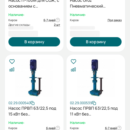
Насос П-100М для СОЖ, с
Насос Groz
основанием с
Пневматический
электродвигателем
бочковый для масел, 1:1
Наличие:
Наличие:
0,75/3000
OP/T3/11B/BSP GR45342
Киров:
6-7 дней
Киров:
Под заказ
Другие склады:
2 шт
27 340,00 ₽
60 338,00 ₽
В корзину
В корзину
02.29.000540
02.29.000539
Насос ПРВП 63/22,5 под
Насос ПРВП 63/22,5 под
15 кВт без
11 кВт без
электродвигателя
электродвигателя
Наличие:
Наличие:
Киров:
6 дней
Киров:
6-7 дней