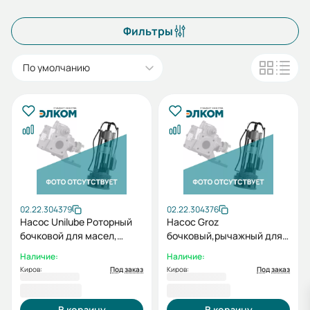
Фильтры
По умолчанию
02.22.304379
02.22.304376
Насос Unilube Роторный
Насос Groz
бочковой для масел,
бочковый,рычажный для
объем бочки:50-205л
масел 300мл за ход
Наличие:
Наличие:
KP2300
EBP/01/EBP/02 GR44115
Киров:
Под заказ
Киров:
Под заказ
3 169,00 ₽
3 862,00 ₽
В корзину
В корзину