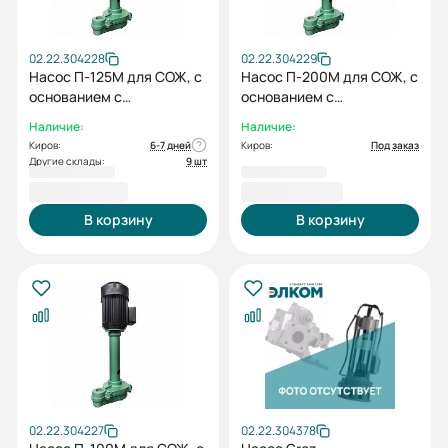
02.22.304228
02.22.304229
Насос П-125М для СОЖ, с
Насос П-200М для СОЖ, с
основанием с
основанием с
электродвигателем
электродвигателем
Наличие:
Наличие:
0,75/3000
0,75/3000
Киров:
6-7 дней
Киров:
Под заказ
Другие склады:
9 шт
20 187,00 ₽
26 476,00 ₽
В корзину
В корзину
02.22.304227
02.22.304378