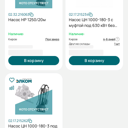
02.32.216063
02.17.215234
Насос НР 1250/20м
Насос ЦН 1000-180-3 с
муфтой под 630 кВт без
электродвигателя без
Наличие:
Наличие:
рамы
Киров:
Под заказ
Киров:
4-6 дней
Другие склады:
1 шт
3 776 600,00 ₽
3 901 195,00 ₽
В корзину
В корзину
02.17.215262
Насос ЦН 1000-180-3 под